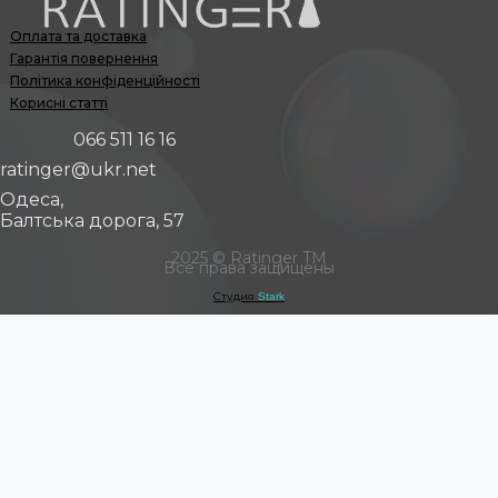
Оплата та доставка
Гарантія повернення
Політика конфіденційності
Корисні статті
066 511 16 16
ratinger@ukr.net
Одеса,
Балтська дорога, 57
2025 © Ratinger TM
Все права защищены
Студия
Stark
0
Кошик
Немає товарів у кошику
Підсумок:
0,00
₴
Оновити кошик
ОПЛАТИТИ