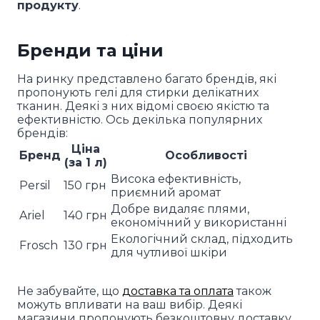
продукту
.
Бренди та ціни
На ринку представлено багато брендів, які
пропонують гелі для стирки делікатних
тканин. Деякі з них відомі своєю якістю та
ефективністю. Ось декілька популярних
брендів:
Ціна
Бренд
Особливості
(за 1 л)
Висока ефективність,
Persil
150 грн
приємний аромат
Добре видаляє плями,
Ariel
140 грн
економічний у використанні
Екологічний склад, підходить
Frosch
130 грн
для чутливої шкіри
Не забувайте, що
доставка та оплата
також
можуть впливати на ваш вибір. Деякі
магазини пропонують безкоштовну доставку