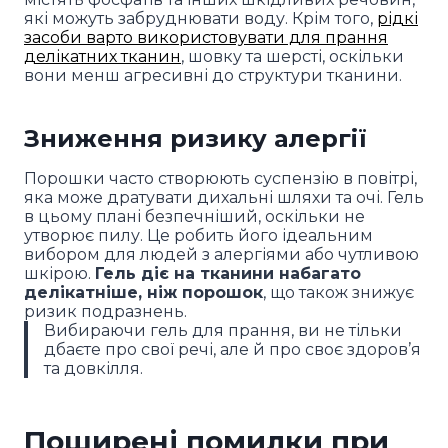
які можуть забруднювати воду. Крім того,
рідкі
засоби варто використовувати для прання
делікатних тканин
, шовку та шерсті, оскільки
вони менш агресивні до структури тканини.
Зниження ризику алергії
Порошки часто створюють суспензію в повітрі,
яка може дратувати дихальні шляхи та очі. Гель
в цьому плані безпечніший, оскільки не
утворює пилу. Це робить його ідеальним
вибором для людей з алергіями або чутливою
шкірою.
Гель діє на тканини набагато
делікатніше, ніж порошок
, що також знижує
ризик подразнень.
Вибираючи гель для прання, ви не тільки
дбаєте про свої речі, але й про своє здоров’я
та довкілля.
Поширені помилки при