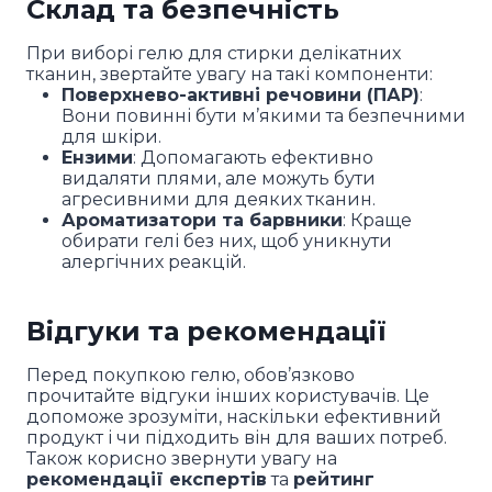
Склад та безпечність
При виборі гелю для стирки делікатних
тканин, звертайте увагу на такі компоненти:
Поверхнево-активні речовини (ПАР)
:
Вони повинні бути м’якими та безпечними
для шкіри.
Ензими
: Допомагають ефективно
видаляти плями, але можуть бути
агресивними для деяких тканин.
Ароматизатори та барвники
: Краще
обирати гелі без них, щоб уникнути
алергічних реакцій.
Відгуки та рекомендації
Перед покупкою гелю, обов’язково
прочитайте відгуки інших користувачів. Це
допоможе зрозуміти, наскільки ефективний
продукт і чи підходить він для ваших потреб.
Також корисно звернути увагу на
рекомендації експертів
та
рейтинг