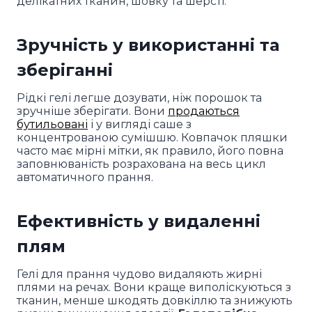
делікатних тканин, шовку та шерсті.
Зручність у використанні та
зберіганні
Рідкі гелі легше дозувати, ніж порошок та
зручніше зберігати. Вони
продаються
бутильовані
і у вигляді саше з
концентрованою сумішшю. Ковпачок пляшки
часто має мірні мітки, як правило, його повна
заповнюваність розрахована на весь цикл
автоматичного прання.
Ефективність у видаленні
плям
Гелі для прання чудово видаляють жирні
плями на речах. Вони краще виполіскуються з
тканин, менше шкодять довкіллю та знижують