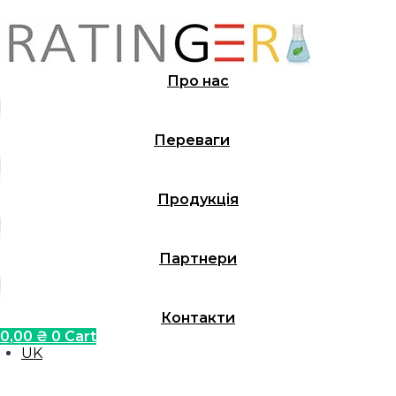
Перейти
до
вмісту
Про нас
Переваги
Продукція
Партнери
Контакти
0,00
₴
0
Cart
UK