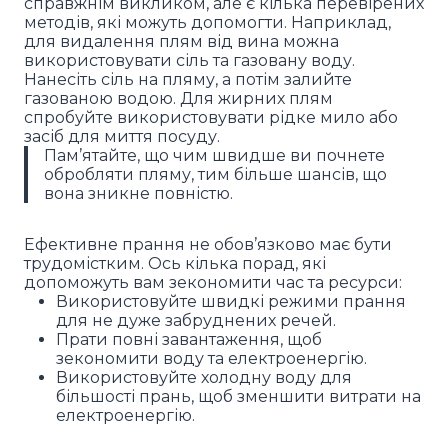
справжнім викликом, але є кілька перевірених
методів, які можуть допомогти. Наприклад,
для видалення плям від вина можна
використовувати сіль та газовану воду.
Нанесіть сіль на пляму, а потім залийте
газованою водою. Для жирних плям
спробуйте використовувати рідке мило або
засіб для миття посуду.
Пам’ятайте, що чим швидше ви почнете
обробляти пляму, тим більше шансів, що
вона зникне повністю.
Ефективне прання не обов’язково має бути
трудомістким. Ось кілька порад, які
допоможуть вам зекономити час та ресурси:
Використовуйте швидкі режими прання
для не дуже забруднених речей.
Прати повні завантаження, щоб
зекономити воду та електроенергію.
Використовуйте холодну воду для
більшості прань, щоб зменшити витрати на
електроенергію.