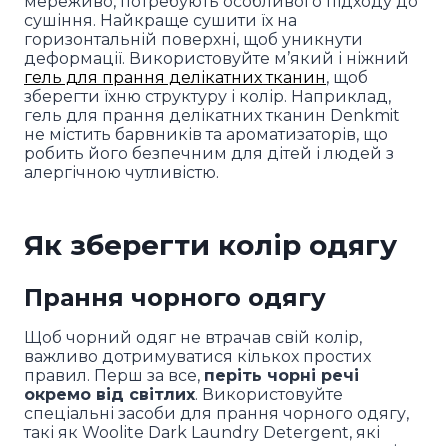
мереживо, потребують особливого підходу до
сушіння. Найкраще сушити їх на
горизонтальній поверхні, щоб уникнути
деформації. Використовуйте м’який і ніжний
гель для прання делікатних тканин
, щоб
зберегти їхню структуру і колір. Наприклад,
гель для прання делікатних тканин Denkmit
не містить барвників та ароматизаторів, що
робить його безпечним для дітей і людей з
алергічною чутливістю.
Як зберегти колір одягу
Прання чорного одягу
Щоб чорний одяг не втрачав свій колір,
важливо дотримуватися кількох простих
правил. Перш за все,
періть чорні речі
окремо від світлих
. Використовуйте
спеціальні засоби для прання чорного одягу,
такі як Woolite Dark Laundry Detergent, які