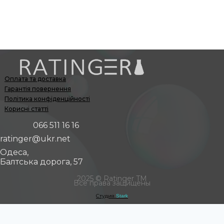
Оплата та доставка
Гарантія повернення
Політика конфіденційності
Корисні статті
066 511 16 16
ratinger@ukr.net
Одеса,
Балтська дорога, 57
2025 © Ratinger TM
Все права защищены
Студия
Stark
0
Кошик