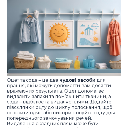
Оцет та сода – це два
чудові засоби
для
прання, які можуть допомогти вам досягти
вражаючих результатів. Оцет допомагає
видалити запахи та пом’якшити тканини, а
сода – відбілює та видаляє плями. Додайте
півсклянки оцту до циклу полоскання, щоб
освіжити одяг, або використовуйте соду для
попереднього замочування речей.
Видалення складних плям може бути