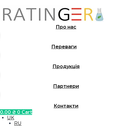
Перейти
до
вмісту
Про нас
Переваги
Продукція
Партнери
Контакти
0,00
₴
0
Cart
UK
RU