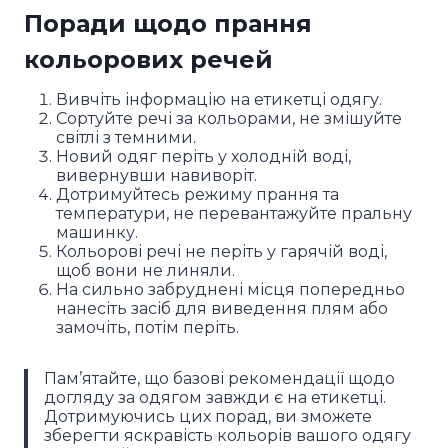
Поради щодо прання
кольорових речей
Вивчіть інформацію на етикетці одягу.
Сортуйте речі за кольорами, не змішуйте
світлі з темними.
Новий одяг періть у холодній воді,
вивернувши навиворіт.
Дотримуйтесь режиму прання та
температури, не перевантажуйте пральну
машинку.
Кольорові речі не періть у гарячій воді,
щоб вони не линяли.
На сильно забруднені місця попередньо
нанесіть засіб для виведення плям або
замочіть, потім періть.
Пам’ятайте, що базові рекомендації щодо
догляду за одягом завжди є на етикетці.
Дотримуючись цих порад, ви зможете
зберегти яскравість кольорів вашого одягу