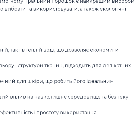
лянемо, чому пральний порошок є найкращим вибором
о вибрати та використовувати, а також екологічні
й, так і в теплій воді, що дозволяє економити
ору і структури тканин, підходить для делікатних
ечний для шкіри, що робить його ідеальним
ший вплив на навколишнє середовище та безпеку
 ефективність і простоту використання