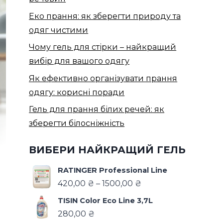
Еко прання: як зберегти природу та
одяг чистими
Чому гель для стірки – найкращий
вибір для вашого одягу
Як ефективно організувати прання
одягу: корисні поради
Гель для прання білих речей: як
зберегти білосніжність
ВИБЕРИ НАЙКРАЩИЙ ГЕЛЬ
RATINGER Professional Line
420,00
₴
–
1500,00
₴
TISIN Color Eco Line 3,7L
280,00
₴