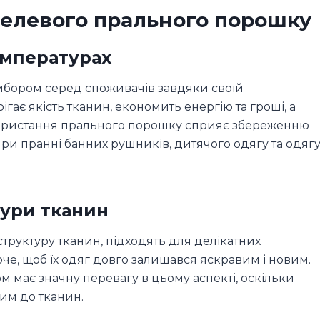
гелевого прального порошку
емпературах
ибором серед споживачів завдяки своїй
ігає якість тканин, економить енергію та гроші, а
ористання прального порошку сприяє збереженню
при пранні банних рушників, дитячого одягу та одяг
тури тканин
структуру тканин, підходять для делікатних
хоче, щоб їх одяг довго залишався яскравим і новим.
ає значну перевагу в цьому аспекті, оскільки
им до тканин.