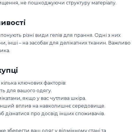
чищення, не пошкоджуючи структуру матеріалу.
ливості
понують різні види гелів для прання. Одні з них
ни, інші – на засобах для делікатних тканин. Важливо
ика.
купці
 кілька ключових факторів:
ить для вашого одягу.
мікатами, якщо у вас чутлива шкіра.
 менший вплив на навколишнє середовище.
щоб дізнатися про досвід інших споживачів.
е зберегти ваш одяг у відмінному стані та