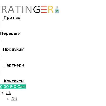
Перейти
до
вмісту
Про нас
Переваги
Продукція
Партнери
Контакти
0,00
₴
0
Cart
UK
RU