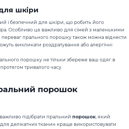
 для шкіри
ий і безпечний для шкіри, що робить його
кіра. Особливо це важливо для сімей з маленькими
 До переваг прального порошку також можна віднести
 можуть викликати роздратування або алергічні
ального порошку не тільки збереже ваш одяг в
ь протягом тривалого часу.
ральний порошок
у важливо підібрати пральний
порошок
, який
 для делікатних тканин краще використовувати