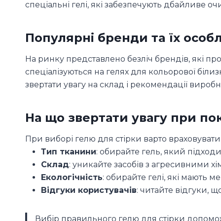
спеціальні гелі, які забезпечують дбайливе о
Популярні бренди та їх особ
На ринку представлено безліч брендів, які про
спеціалізуються на гелях для кольорової білиз
звертати увагу на склад і рекомендації виробн
На що звертати увагу при по
При виборі гелю для стірки варто враховувати
Тип тканини
: обирайте гель, який підход
Склад
: уникайте засобів з агресивними хі
Екологічність
: обирайте гелі, які мають
Відгуки користувачів
: читайте відгуки, 
Вибір правильного гелю для стірки допомож